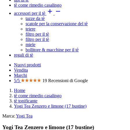
tè come rimedio casalingo


accessori per il tè
tazze da tè
scatole per la conservazione del tè
teiere
filtro per il tè
filtro per il tè
miele
bollitore & macchine per il tè
regali di tè
Nuovi prodotti
Vendita
Marchi
5/5
19 Recensioni di Google
Home
tè come rimedio casalingo
tè tonificante
Yogi Tea Zenzero e limone (17 bustine)
Marca:
Yogi Tea
Yogi Tea Zenzero e limone (17 bustine)