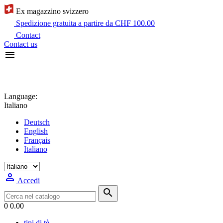
Ex magazzino svizzero
Spedizione gratuita a partire da CHF 100.00
Contact
Contact us

Language:
Italiano
Deutsch
English
Français
Italiano

Accedi

0
0.00
tipi di tè