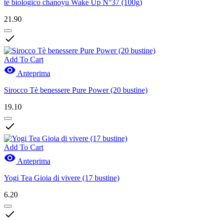
tè biologico chanoyu Wake Up N°37 (100g)
21.90

Add To Cart

Anteprima
Sirocco Tè benessere Pure Power (20 bustine)
19.10

Add To Cart

Anteprima
Yogi Tea Gioia di vivere (17 bustine)
6.20
