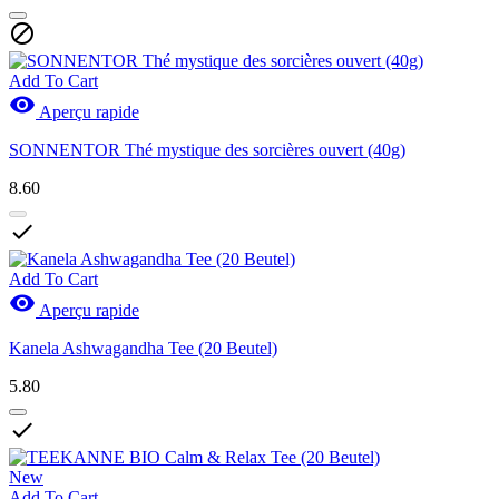

Add To Cart

Aperçu rapide
SONNENTOR Thé mystique des sorcières ouvert (40g)
8.60

Add To Cart

Aperçu rapide
Kanela Ashwagandha Tee (20 Beutel)
5.80

New
Add To Cart