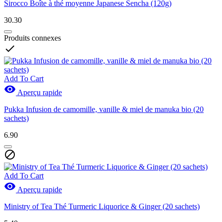
Sirocco Boîte à thé moyenne Japanese Sencha (120g)
30.30
Produits connexes

Add To Cart

Aperçu rapide
Pukka Infusion de camomille, vanille & miel de manuka bio (20
sachets)
6.90

Add To Cart

Aperçu rapide
Ministry of Tea Thé Turmeric Liquorice & Ginger (20 sachets)