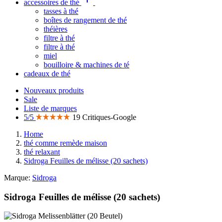
accessoires de thé
tasses à thé
boîtes de rangement de thé
théières
filtre à thé
filtre à thé
miel
bouilloire & machines de té
cadeaux de thé
Nouveaux produits
Sale
Liste de marques
5/5
19 Critiques-Google
Home
thé comme remède maison
thé relaxant
Sidroga Feuilles de mélisse (20 sachets)
Marque:
Sidroga
Sidroga Feuilles de mélisse (20 sachets)