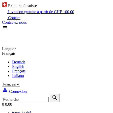
Ex entrepôt suisse
Livraison gratuite à partir de CHF 100.00
Contact
Contactez-nous

Langue :
Français
Deutsch
English
Français
Italiano

Connexion

0
0.00
types de thé