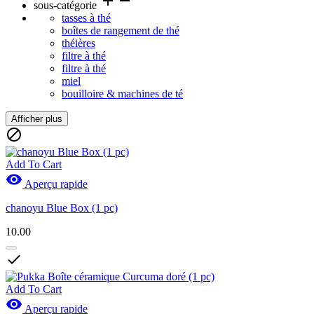
add
remove
sous-catégorie
tasses à thé
boîtes de rangement de thé
théières
filtre à thé
filtre à thé
miel
bouilloire & machines de té
Afficher plus
Effacer les filtres

Prix
CHF
CHF
Add To Cart

Aperçu rapide
Marques
chanoyu Blue Box (1 pc)
Nouveaux produits
10.00
Nouveaux produits
0

Actions
Actions
0
Add To Cart

Aperçu rapide
Voir les Produits
6