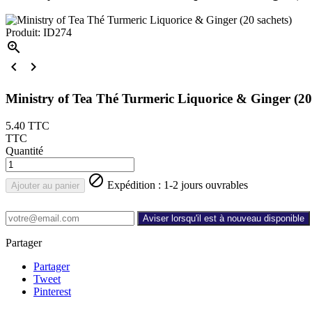
Produit: ID274



Ministry of Tea Thé Turmeric Liquorice & Ginger (20
5.40
TTC
TTC
Quantité

Expédition : 1-2 jours ouvrables
Ajouter au panier
Aviser lorsqu'il est à nouveau disponible
Partager
Partager
Tweet
Pinterest