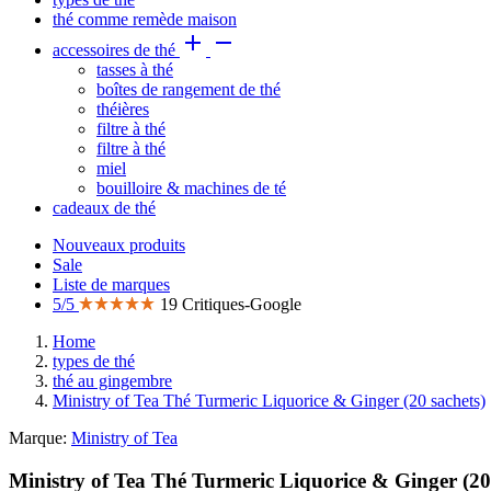
thé comme remède maison


accessoires de thé
tasses à thé
boîtes de rangement de thé
théières
filtre à thé
filtre à thé
miel
bouilloire & machines de té
cadeaux de thé
Nouveaux produits
Sale
Liste de marques
5/5
19 Critiques-Google
Home
types de thé
thé au gingembre
Ministry of Tea Thé Turmeric Liquorice & Ginger (20 sachets)
Marque:
Ministry of Tea
Ministry of Tea Thé Turmeric Liquorice & Ginger (20