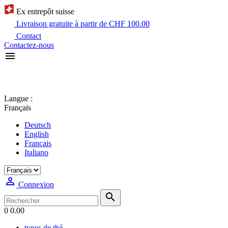
Ex entrepôt suisse
Livraison gratuite à partir de CHF 100.00
Contact
Contactez-nous

Langue :
Français
Deutsch
English
Français
Italiano

Connexion

0
0.00
types de thé