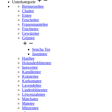
add
remove
Unterkategorie
Brennesseltee
Chaitee
Eistee
Fencheltee
Frauenmanteltee
Früchtetee
Gewürztee
Grüntee


Sencha Tee
Jasmintee
Hanftee
Holunderblütentee
Ingwertee
Kamillentee
Kräutertee
Kurkumatee
Lavendeltee
Lindenblütentee
Löwenzahntee
Matchatee
Matetee
Minzentee