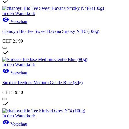

In den Warenkorb

Vorschau
chanoyu Bio Tee Sweet Havana Smoky N°16 (100g)
CHF 21.90

In den Warenkorb

Vorschau
Sirocco Teedose Medium Gentle Blue (80g)
CHF 19.40

In den Warenkorb

Vorschau