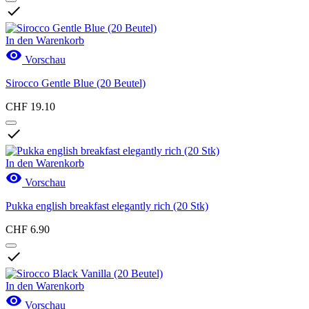

Aktionen
Aktionen
0
In den Warenkorb

Vorschau
Produkte anzeigen
33
Sirocco Gentle Blue (20 Beutel)
CHF 19.10

In den Warenkorb

Vorschau
Pukka english breakfast elegantly rich (20 Stk)
CHF 6.90

In den Warenkorb

Vorschau