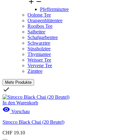


Pfefferminztee
Oolong Tee
Orangenblütentee
Rooibos Tee
Salbeitee
Schafgarbentee
Schwarztee
Süssholztee
Thymiantee
Weisser Tee
Vervene Tee
Zimttee
Mehr Produkte
Clear

Preis
CHF
CHF
In den Warenkorb

Vorschau
Marken
Sirocco Black Chai (20 Beutel)
Neue Produkte
CHF 19.10
Neue Produkte
0