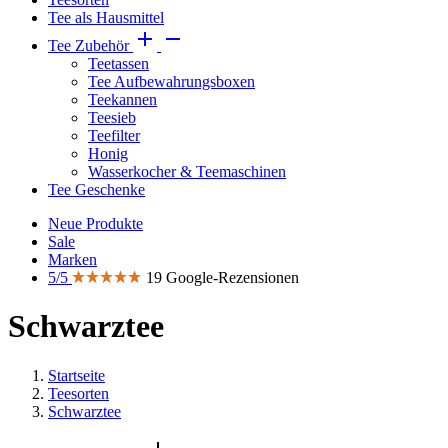
Tee als Hausmittel


Tee Zubehör
Teetassen
Tee Aufbewahrungsboxen
Teekannen
Teesieb
Teefilter
Honig
Wasserkocher & Teemaschinen
Tee Geschenke
Neue Produkte
Sale
Marken
5/5
19 Google-Rezensionen
Schwarztee
Startseite
Teesorten
Schwarztee