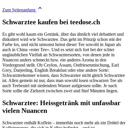

Zum Seitenanfang
Schwarztee kaufen bei teedose.ch
Es gibt wohl kaum ein Getränk, über das ähnlich viel debattiert und
diskutiert wird wie Schwarztee. Das geht im Prinzip schon mit der
Farbe los, und nicht umsonst heisst dieser Tee sowohl in Japan als
auch in China «roter Tee». Und es setzt sich fort bei der schier
unglaublichen Vielfalt an Schwarzteesorten, von denen jede in
Nuancen anders schmeckt bzw. ein anderes Aroma in den
Vordergrund stellt. Ob Ceylon, Assam, Ostfriesenmischung, Earl
Grey, Darjeeling, English Breakfast oder eine andere Sorte:
Schwarzteekenner wissen, dass Schwarztee nicht gleich Schwarztee
ist. Allen gemein ist nur, dass man sowohl losen schwarzen Tee als
auch Teebeutel mit siedendem Wasser aufgiessen sollte. Je nach
Sorte sollte die Ziehzeit zwischen zwei und fünf Minuten liegen.
Schwarztee: Heissgetränk mit unfassbar
vielen Nuancen
Schwarztee enthält Koffein – immerhin noch mehr als ein Drittel der
Koffeinmenge, die sich in Kaffee befindet – und ist