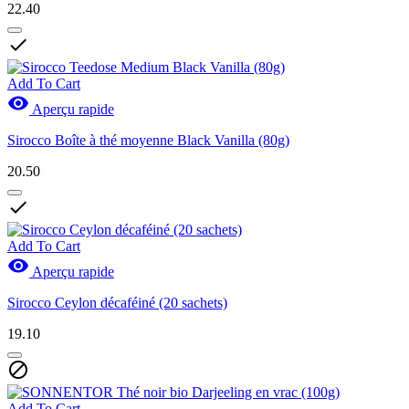
22.40

Add To Cart

Aperçu rapide
Sirocco Boîte à thé moyenne Black Vanilla (80g)
20.50

Add To Cart

Aperçu rapide
Sirocco Ceylon décaféiné (20 sachets)
19.10

Add To Cart