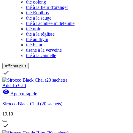
thé oolong
thé à la fleur d'oranger
thé Rooibos
thé à la sauge
thé à l'achillée millefeuille
thé noir
thé à la réglisse
thé au thym
thé blanc
tisane à la verveine
thé à la cannelle
Afficher plus
Effacer les filtres

Prix
CHF
CHF
Add To Cart

Aperçu rapide
Marques
Sirocco Black Chai (20 sachets)
Nouveaux produits
19.10
Nouveaux produits
0

Actions