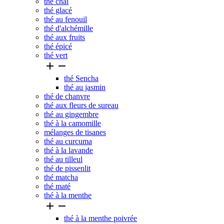
thé chai
thé glacé
thé au fenouil
thé d'alchémille
thé aux fruits
thé épicé
thé vert


thé Sencha
thé au jasmin
thé de chanvre
thé aux fleurs de sureau
thé au gingembre
thé à la camomille
mélanges de tisanes
thé au curcuma
thé à la lavande
thé au tilleul
thé de pissenlit
thé matcha
thé maté
thé à la menthe


thé à la menthe poivrée