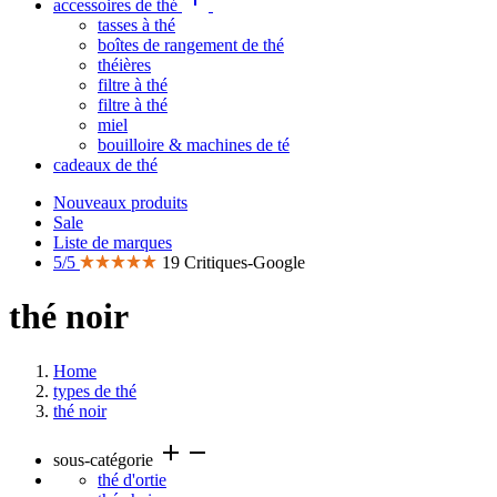
accessoires de thé
tasses à thé
boîtes de rangement de thé
théières
filtre à thé
filtre à thé
miel
bouilloire & machines de té
cadeaux de thé
Nouveaux produits
Sale
Liste de marques
5/5
19 Critiques-Google
thé noir
Home
types de thé
thé noir
add
remove
sous-catégorie
thé d'ortie