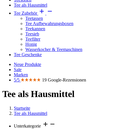
Tee als Hausmittel


Tee Zubehör
Teetassen
Tee Aufbewahrungsboxen
Teekannen
Teesieb
Teefilter
Honig
Wasserkocher & Teemaschinen
Tee Geschenke
Neue Produkte
Sale
Marken
5/5
19 Google-Rezensionen
Tee als Hausmittel
Startseite
Tee als Hausmittel
add
remove
Unterkategorie