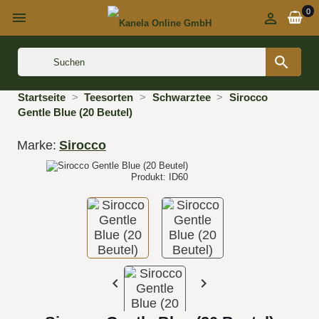
0



Startseite
Teesorten
Schwarztee
Sirocco
Gentle Blue (20 Beutel)
Marke:
Sirocco
Produkt: ID60

