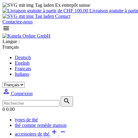
Ex entrepôt suisse
Livraison gratuite à par
Contact
Contactez-nous

Langue :
Français
Deutsch
English
Français
Italiano

Connexion

0
0.00
types de thé
thé comme remède maison


accessoires de thé