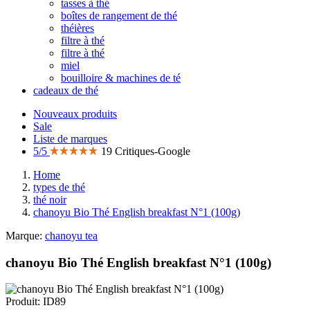
tasses à thé
boîtes de rangement de thé
théières
filtre à thé
filtre à thé
miel
bouilloire & machines de té
cadeaux de thé
Nouveaux produits
Sale
Liste de marques
5/5
19 Critiques-Google
Home
types de thé
thé noir
chanoyu Bio Thé English breakfast N°1 (100g)
Marque:
chanoyu tea
chanoyu Bio Thé English breakfast N°1 (100g)
Produit: ID89