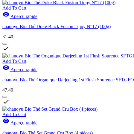
Add To Cart

Aperçu rapide
chanoyu Bio Thé Doke Black Fusion Tippy N°17 (100g)
31.40

Add To Cart

Aperçu rapide
chanoyu Bio Thé Organique Darjeeling 1st Flush Sourenee SFTGFO
47.40

Add To Cart

Aperçu rapide
chanoyu Bio Thé Set Grand Cru Box (4 pièces)