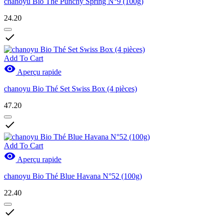
chanoyu Bio Thé Punchy Spring N°9 (100g)
24.20

Add To Cart

Aperçu rapide
chanoyu Bio Thé Set Swiss Box (4 pièces)
47.20

Add To Cart

Aperçu rapide
chanoyu Bio Thé Blue Havana N°52 (100g)
22.40
