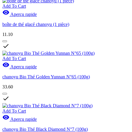
Add To Cart

Aperçu rapide
boîte de thé glacé chanoyu (1 pièce)
11.10

Add To Cart

Aperçu rapide
chanoyu Bio Thé Golden Yunnan N°65 (100g)
33.60

Add To Cart

Aperçu rapide
chanoyu Bio Thé Black Diamond N°7 (100g)