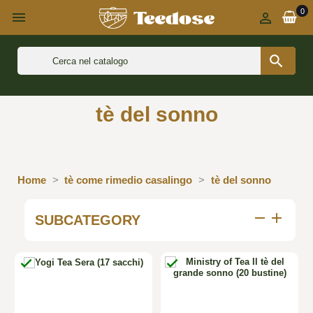
0



tè del sonno
Home
tè come rimedio casalingo
tè del sonno
remove
add
SUBCATEGORY

