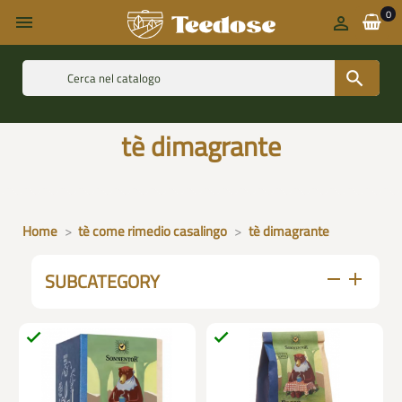
0



tè dimagrante
Home
tè come rimedio casalingo
tè dimagrante
SUBCATEGORY
remove
add

