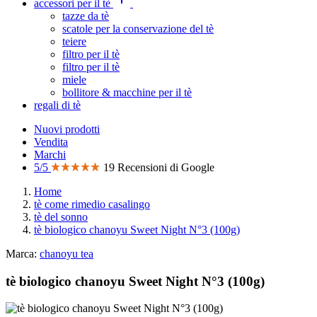
accessori per il tè
tazze da tè
scatole per la conservazione del tè
teiere
filtro per il tè
filtro per il tè
miele
bollitore & macchine per il tè
regali di tè
Nuovi prodotti
Vendita
Marchi
5/5
19 Recensioni di Google
Home
tè come rimedio casalingo
tè del sonno
tè biologico chanoyu Sweet Night N°3 (100g)
Marca:
chanoyu tea
tè biologico chanoyu Sweet Night N°3 (100g)