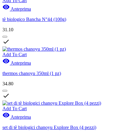
Add To Cart

Anteprima
tè biologico Bancha N°44 (100g)
31.10

Add To Cart

Anteprima
thermos chanoyu 350ml (1 pz)
34.80

Add To Cart

Anteprima
set di tè biologici chanoyu Explore Box (4 pezzi)