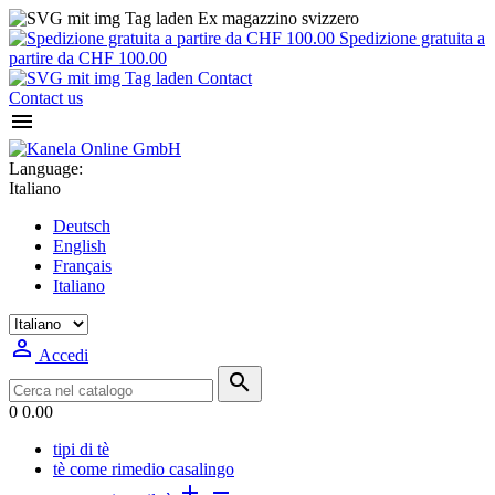
Ex magazzino svizzero
Spedizione gratuita a
partire da CHF 100.00
Contact
Contact us

Language:
Italiano
Deutsch
English
Français
Italiano

Accedi

0
0.00
tipi di tè
tè come rimedio casalingo

