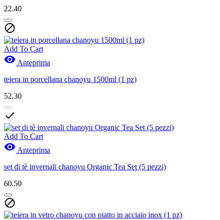
22.40

Add To Cart

Anteprima
teiera in porcellana chanoyu 1500ml (1 pz)
52.30

Add To Cart

Anteprima
set di tè invernali chanoyu Organic Tea Set (5 pezzi)
60.50
