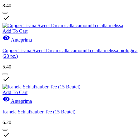
8.40

Add To Cart

Anteprima
Cupper Tisana Sweet Dreams alla camomilla e alla melissa biologica
(20 pz.)
5.40

Add To Cart

Anteprima
Kanela Schlafzauber Tee (15 Beutel)
6.20
