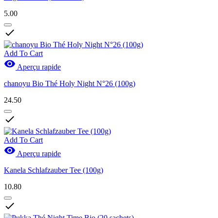
5.00

Add To Cart

Aperçu rapide
chanoyu Bio Thé Holy Night N°26 (100g)
24.50

Add To Cart

Aperçu rapide
Kanela Schlafzauber Tee (100g)
10.80
