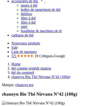
accessoires de thé
tasses à thé
boîtes de rangement de thé
théières
filtre à thé
filtre à thé
miel
bouilloire & machines de té
cadeaux de thé
Nouveaux produits
Sale
Liste de marques
5/5
19 Critiques-Google
Home
thé comme remède maison
thé du sommeil
chanoyu Bio Thé Nirvana N°42 (100g)
Marque:
chanoyu tea
chanoyu Bio Thé Nirvana N°42 (100g)