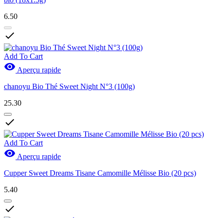
6.50

Add To Cart

Aperçu rapide
chanoyu Bio Thé Sweet Night N°3 (100g)
25.30

Add To Cart

Aperçu rapide
Cupper Sweet Dreams Tisane Camomille Mélisse Bio (20 pcs)
5.40
