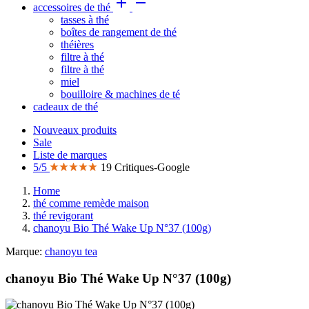


accessoires de thé
tasses à thé
boîtes de rangement de thé
théières
filtre à thé
filtre à thé
miel
bouilloire & machines de té
cadeaux de thé
Nouveaux produits
Sale
Liste de marques
5/5
19 Critiques-Google
Home
thé comme remède maison
thé revigorant
chanoyu Bio Thé Wake Up N°37 (100g)
Marque:
chanoyu tea
chanoyu Bio Thé Wake Up N°37 (100g)