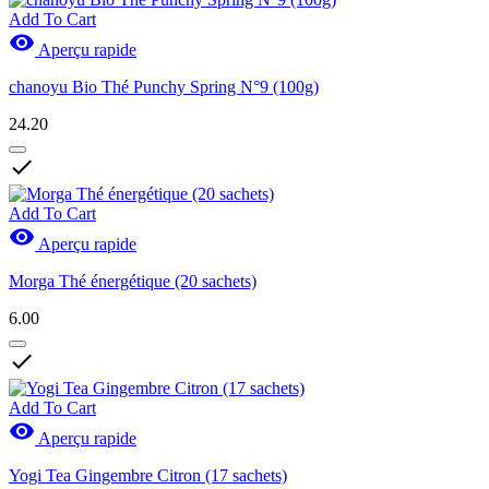
Add To Cart

Aperçu rapide
chanoyu Bio Thé Punchy Spring N°9 (100g)
24.20

Add To Cart

Aperçu rapide
Morga Thé énergétique (20 sachets)
6.00

Add To Cart

Aperçu rapide
Yogi Tea Gingembre Citron (17 sachets)