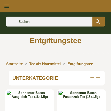


Entgiftungstee
Startseite
Tee als Hausmittel
Entgiftungstee
remove
add
UNTERKATEGORIE


Preis