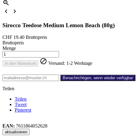



Sirocco Teedose Medium Lemon Beach (80g)
CHF 19.40
Bruttopreis
Bruttopreis
Menge

Versand: 1-2 Werktage
In den Warenkorb
Benachrichtigen, wenn wieder verfügbar
Teilen
Teilen
Tweet
Pinterest
EAN:
7611864052628