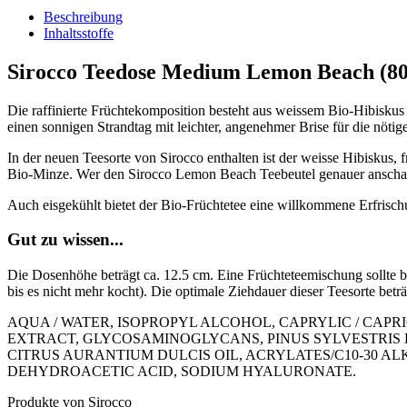
Beschreibung
Inhaltsstoffe
Sirocco Teedose Medium Lemon Beach (80
Die raffinierte Früchtekomposition besteht aus weissem Bio-Hibisku
einen sonnigen Strandtag mit leichter, angenehmer Brise für die nötige
In der neuen Teesorte von Sirocco enthalten ist der weisse Hibiskus, f
Bio-Minze. Wer den Sirocco Lemon Beach Teebeutel genauer anschaut
Auch eisgekühlt bietet der Bio-Früchtetee eine willkommene Erfrisc
Gut zu wissen...
Die Dosenhöhe beträgt ca. 12.5 cm. Eine Früchteteemischung sollte
bis es nicht mehr kocht). Die optimale Ziehdauer dieser Teesorte beträ
AQUA / WATER, ISOPROPYL ALCOHOL, CAPRYLIC / CAP
EXTRACT, GLYCOSAMINOGLYCANS, PINUS SYLVESTRIS LE
CITRUS AURANTIUM DULCIS OIL, ACRYLATES/C10-30 A
DEHYDROACETIC ACID, SODIUM HYALURONATE.
Produkte von Sirocco