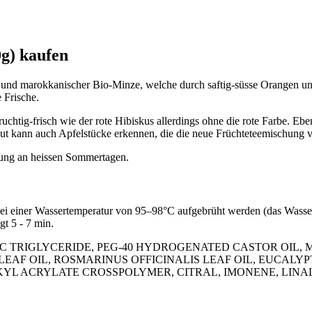
g) kaufen
s und marokkanischer Bio-Minze, welche durch saftig-süsse Orangen un
 Frische.
ruchtig-frisch wie der rote Hibiskus allerdings ohne die rote Farbe. Eb
 kann auch Apfelstücke erkennen, die die neue Früchteteemischung v
hung an heissen Sommertagen.
 bei einer Wassertemperatur von 95–98°C aufgebrüht werden (das Wass
gt 5 - 7 min.
RIC TRIGLYCERIDE, PEG-40 HYDROGENATED CASTOR OIL
AF OIL, ROSMARINUS OFFICINALIS LEAF OIL, EUCALYPT
LKYL ACRYLATE CROSSPOLYMER, CITRAL, IMONENE, LIN