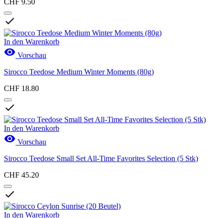
CHF 9.50

In den Warenkorb

Vorschau
Sirocco Teedose Medium Winter Moments (80g)
CHF 18.80

In den Warenkorb

Vorschau
Sirocco Teedose Small Set All-Time Favorites Selection (5 Stk)
CHF 45.20

In den Warenkorb