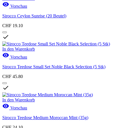

Vorschau
Sirocco Ceylon Sunrise (20 Beutel)
CHF 19.10

In den Warenkorb

Vorschau
Sirocco Teedose Small Set Noble Black Selection (5 Stk)
CHF 45.80

In den Warenkorb

Vorschau
Sirocco Teedose Medium Moroccan Mint (35g)
CHF 24.10