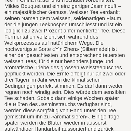
Tee in China Kaiser und Hochadel vorbehalten.
Mildes Bouquet und ein einzigartiger Jasminduft –
ein majestätischer Genuss. Weisser Tee verdankt
seinen Namen dem weissen, seidenartigen Flaum,
der die jungen Teeknospen umschliesst und ist ein
lediglich zu zwei Prozent anfermentierter Tee. Diese
Fermentation vollzieht sich während des
Welkprozesses auf natürlichem Wege. Die
hochwertigste Sorte «Yin Zhen» (Silbernadel) ist
einer der gesuchtesten und entsprechend teuersten
weissen Tees, für die nur besonders junge und
aromatische Triebe des grossen Weissteebusches
gepflückt werden. Die Ernte erfolgt nur an zwei oder
drei Tagen im Jahr wenn die klimatischen
Bedingungen perfekt stimmen. Es darf dann weder
regnen noch windig sein. Dies würde dem sensiblen
Tee schaden. Sobald dann einige Wochen später
die Blüten des Jasminstrauchs verfügbar sind,
werden diese sorgfältig von Hand unter den Tee
gemischt um ihn zu «aromatisieren». Einige Tage
später werden die Blüten wieder in äusserst
aufwändiger Handarbeit aussortiert und zurück