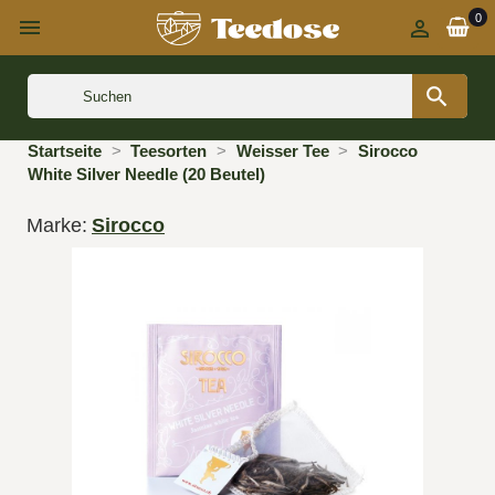
0



Startseite
Teesorten
Weisser Tee
Sirocco
White Silver Needle (20 Beutel)
Marke:
Sirocco