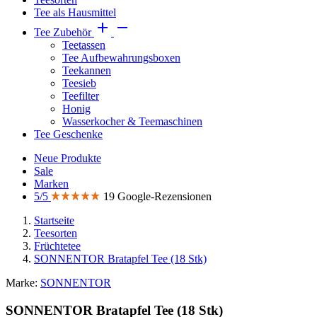
Tee als Hausmittel


Tee Zubehör
Teetassen
Tee Aufbewahrungsboxen
Teekannen
Teesieb
Teefilter
Honig
Wasserkocher & Teemaschinen
Tee Geschenke
Neue Produkte
Sale
Marken
5/5
19 Google-Rezensionen
Startseite
Teesorten
Früchtetee
SONNENTOR Bratapfel Tee (18 Stk)
Marke:
SONNENTOR
SONNENTOR Bratapfel Tee (18 Stk)