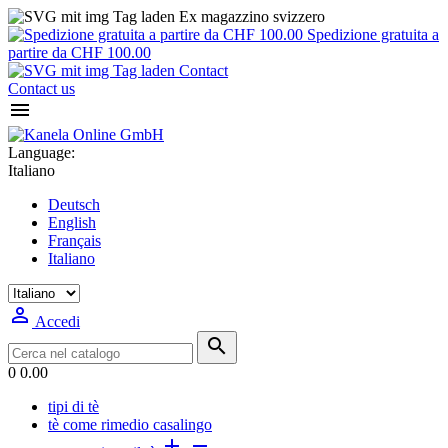
Ex magazzino svizzero
Spedizione gratuita a
partire da CHF 100.00
Contact
Contact us

Language:
Italiano
Deutsch
English
Français
Italiano

Accedi

0
0.00
tipi di tè
tè come rimedio casalingo

