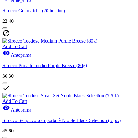
Anteprima
Sirocco Genmaicha (20 bustine)
22.40

Add To Cart

Anteprima
Sirocco Porta tè medio Purple Breeze (80g)
30.30

Add To Cart

Anteprima
Sirocco Set piccolo di porta tè N oble Black Selection (5 pz.)
45.80