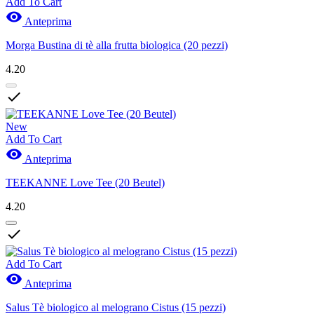
Add To Cart

Anteprima
Morga Bustina di tè alla frutta biologica (20 pezzi)
4.20

New
Add To Cart

Anteprima
TEEKANNE Love Tee (20 Beutel)
4.20

Add To Cart

Anteprima
Salus Tè biologico al melograno Cistus (15 pezzi)