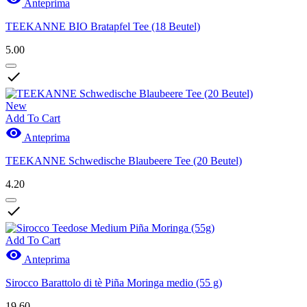
Anteprima
TEEKANNE BIO Bratapfel Tee (18 Beutel)
5.00

New
Add To Cart

Anteprima
TEEKANNE Schwedische Blaubeere Tee (20 Beutel)
4.20

Add To Cart

Anteprima
Sirocco Barattolo di tè Piña Moringa medio (55 g)
19.60