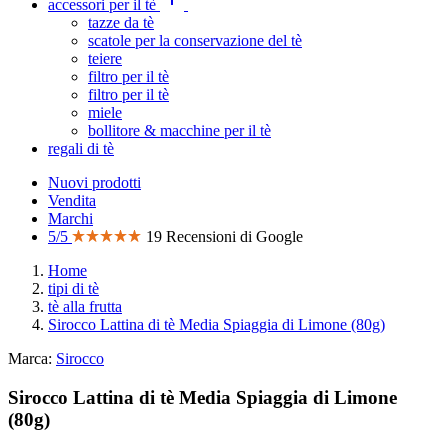
accessori per il tè
tazze da tè
scatole per la conservazione del tè
teiere
filtro per il tè
filtro per il tè
miele
bollitore & macchine per il tè
regali di tè
Nuovi prodotti
Vendita
Marchi
5/5
19 Recensioni di Google
Home
tipi di tè
tè alla frutta
Sirocco Lattina di tè Media Spiaggia di Limone (80g)
Marca:
Sirocco
Sirocco Lattina di tè Media Spiaggia di Limone
(80g)