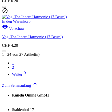
CHF 6.20

In den Warenkorb

Vorschau
Yogi Tea Innere Harmonie (17 Beutel)
CHF 4.20
1 - 24 von 27 Artikel(n)
1
2

Weiter

Zum Seitenanfang
Kanela Online GmbH
Staldenhof 17