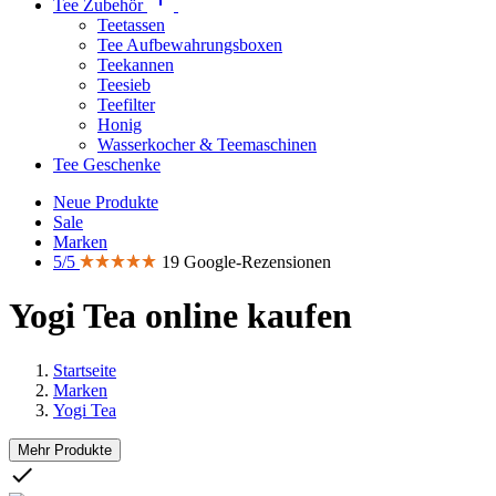
Tee Zubehör
Teetassen
Tee Aufbewahrungsboxen
Teekannen
Teesieb
Teefilter
Honig
Wasserkocher & Teemaschinen
Tee Geschenke
Neue Produkte
Sale
Marken
5/5
19 Google-Rezensionen
Yogi Tea online kaufen
Startseite
Marken
Yogi Tea
Mehr Produkte
Clear

Preis