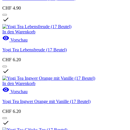
Ingwertee
4
Kräutertee
2
CHF 4.90
Rooibos Tee
1

Produkte anzeigen
27
In den Warenkorb

Vorschau
Yogi Tea Lebensfreude (17 Beutel)
CHF 6.20

In den Warenkorb

Vorschau
Yogi Tea Ingwer Orange mit Vanille (17 Beutel)
CHF 6.20
