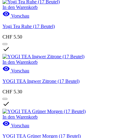
CHF
CHF
In den Warenkorb

Vorschau
Neue Produkte
Yogi Tea Ruhe (17 Beutel)
Neue Produkte
0
CHF 5.50
Aktionen

Aktionen
0
Kategorien
In den Warenkorb

Vorschau
Tee als Hausmittel
16
Belebender Tee
4
YOGI TEA Ingwer Zitrone (17 Beutel)
Entspannungstee
5
Frauentee
2
CHF 5.30
Schlaftee
1
Verdauungstee
1

Wintertee
2
Teesorten
18
In den Warenkorb
Chaitee
5

Vorschau
Grüntee
4
Jasmintee
1
YOGI TEA Grüner Morgen (17 Beutel)