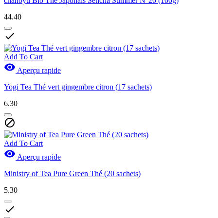
chanoyu Bio Thé Japonais Sencha Summer N°20 (100g)
44.40

Add To Cart

Aperçu rapide
Yogi Tea Thé vert gingembre citron (17 sachets)
6.30

Add To Cart

Aperçu rapide
Ministry of Tea Pure Green Thé (20 sachets)
5.30
