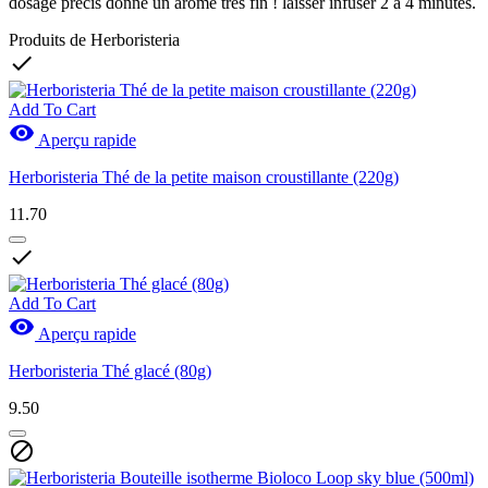
dosage précis donne un arôme très fin ! laisser infuser 2 à 4 minutes.
Produits de Herboristeria

Add To Cart

Aperçu rapide
Herboristeria Thé de la petite maison croustillante (220g)
11.70

Add To Cart

Aperçu rapide
Herboristeria Thé glacé (80g)
9.50
