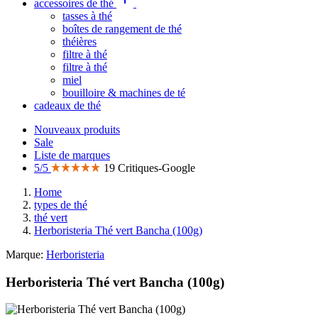
accessoires de thé
tasses à thé
boîtes de rangement de thé
théières
filtre à thé
filtre à thé
miel
bouilloire & machines de té
cadeaux de thé
Nouveaux produits
Sale
Liste de marques
5/5
19 Critiques-Google
Home
types de thé
thé vert
Herboristeria Thé vert Bancha (100g)
Marque:
Herboristeria
Herboristeria Thé vert Bancha (100g)