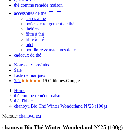
thé comme remède maison


accessoires de thé
tasses à thé
boîtes de rangement de thé
théières
filtre à thé
filtre à thé
miel
bouilloire & machines de té
cadeaux de thé
Nouveaux produits
Sale
Liste de marques
5/5
19 Critiques-Google
Home
thé comme remède maison
thé d'hiver
chanoyu Bio Thé Winter Wonderland N°25 (100g)
Marque:
chanoyu tea
chanoyu Bio Thé Winter Wonderland N°25 (100g)