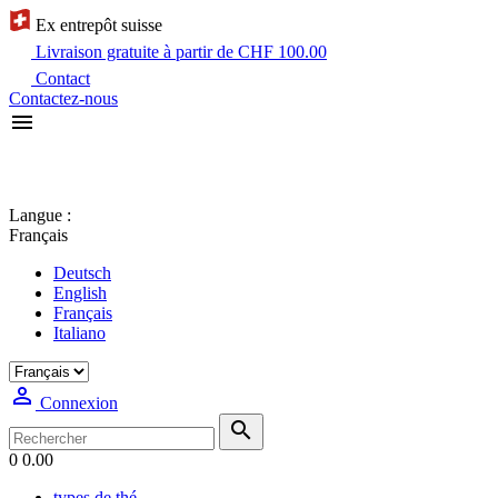
Ex entrepôt suisse
Livraison gratuite à partir de CHF 100.00
Contact
Contactez-nous

Langue :
Français
Deutsch
English
Français
Italiano

Connexion

0
0.00
types de thé