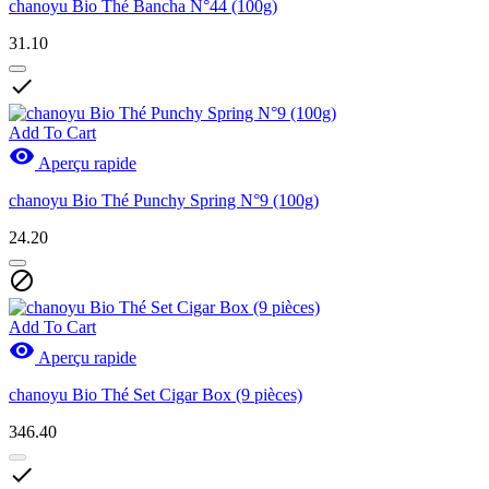
chanoyu Bio Thé Bancha N°44 (100g)
31.10

Add To Cart

Aperçu rapide
chanoyu Bio Thé Punchy Spring N°9 (100g)
24.20

Add To Cart

Aperçu rapide
chanoyu Bio Thé Set Cigar Box (9 pièces)
346.40
