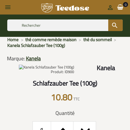
0



Home
thé comme remède maison
thé du sommeil
Kanela Schlafzauber Tee (100g)
Marque:
Kanela
Kanela
Produit: ID900
Schlafzauber Tee (100g)
10.80
TTC
Quantité