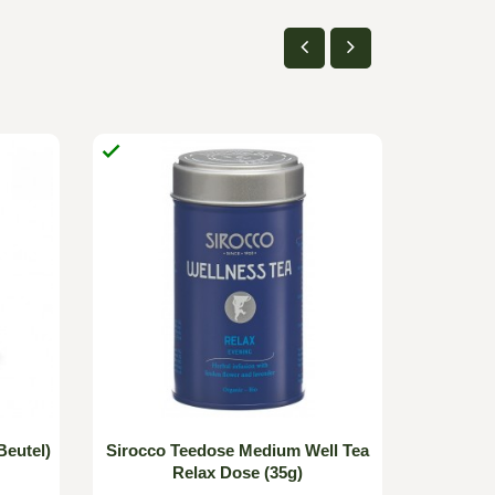


Beutel)
Sirocco Teedose Medium Well Tea
Sirocc
Relax Dose (35g)