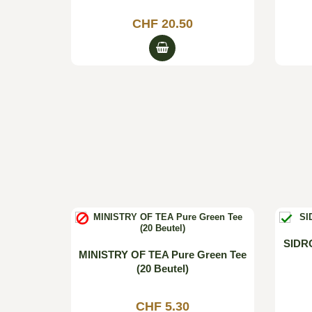
CHF 20.50


SIDRO
m White
MINISTRY OF TEA Pure Green Tee
55g)
(20 Beutel)
CHF 5.30