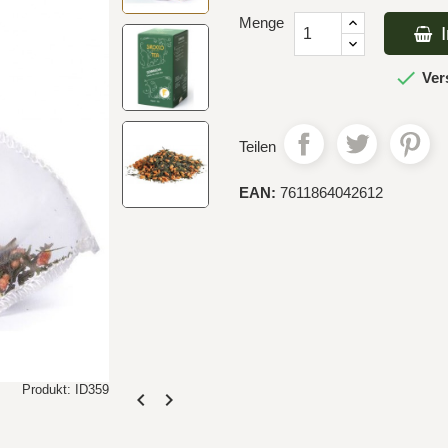
Menge

Ver
Teilen
EAN:
7611864042612
Produkt: ID359

