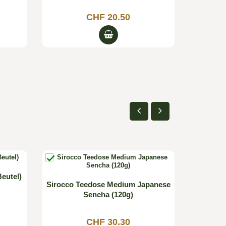
CHF 20.50


eutel)
Olympus 
Sirocco Teedose Medium Japanese
Sencha (120g)
CHF 30.30