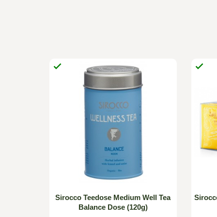


 Beutel)
Sirocco Teedose Medium Well Tea
Sirocc
Balance Dose (120g)