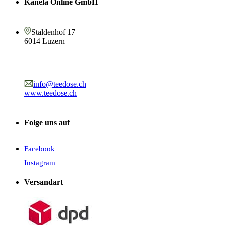
Kanela Online GmbH
Staldenhof 17
6014 Luzern
info@teedose.ch
www.teedose.ch
Folge uns auf
Facebook
Instagram
Versandart