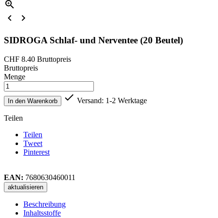



SIDROGA Schlaf- und Nerventee (20 Beutel)
CHF 8.40
Bruttopreis
Bruttopreis
Menge

Versand: 1-2 Werktage
In den Warenkorb
Teilen
Teilen
Tweet
Pinterest
EAN:
7680630460011
Beschreibung
Inhaltsstoffe