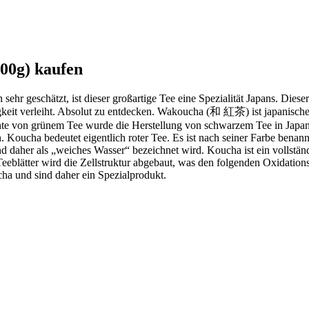
00g) kaufen
sehr geschätzt, ist dieser großartige Tee eine Spezialität Japans. Die
gkeit verleiht. Absolut zu entdecken. Wakoucha (和 紅茶) ist japanisch
te von grünem Tee wurde die Herstellung von schwarzem Tee in Japan e
. Koucha bedeutet eigentlich roter Tee. Es ist nach seiner Farbe benann
d daher als „weiches Wasser“ bezeichnet wird. Koucha ist ein vollständ
eeblätter wird die Zellstruktur abgebaut, was den folgenden Oxidations
ha und sind daher ein Spezialprodukt.