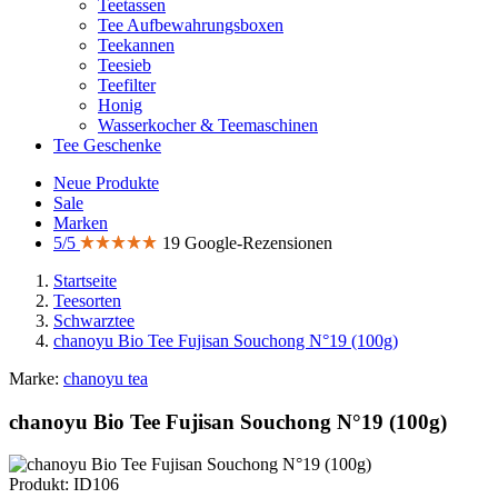
Teetassen
Tee Aufbewahrungsboxen
Teekannen
Teesieb
Teefilter
Honig
Wasserkocher & Teemaschinen
Tee Geschenke
Neue Produkte
Sale
Marken
5/5
19 Google-Rezensionen
Startseite
Teesorten
Schwarztee
chanoyu Bio Tee Fujisan Souchong N°19 (100g)
Marke:
chanoyu tea
chanoyu Bio Tee Fujisan Souchong N°19 (100g)
Produkt: ID106