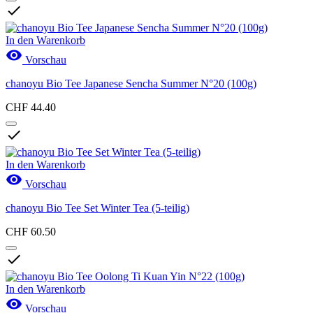

In den Warenkorb

Vorschau
chanoyu Bio Tee Japanese Sencha Summer N°20 (100g)
CHF 44.40

In den Warenkorb

Vorschau
chanoyu Bio Tee Set Winter Tea (5-teilig)
CHF 60.50

In den Warenkorb

Vorschau