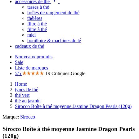
accessoires de thé
tasses à thé
boîtes de rangement de thé
théières
filtre à thé
filtre à thé
miel
bouilloire & machines de té
cadeaux de thé
Nouveaux produits
Sale
Liste de marques
5/5
19 Critiques-Google
Home
types de thé
thé vert
thé au jasmin
Sirocco Boîte à thé moyenne Jasmine Dragon Pearls (120g)
Marque:
Sirocco
Sirocco Boîte à thé moyenne Jasmine Dragon Pearls
(120g)