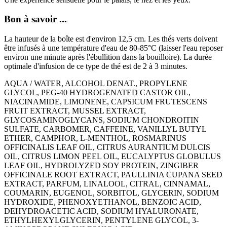
Bon à savoir ...
La hauteur de la boîte est d'environ 12,5 cm. Les thés verts doivent
être infusés à une température d'eau de 80-85°C (laisser l'eau reposer
environ une minute après l'ébullition dans la bouilloire). La durée
optimale d'infusion de ce type de thé est de 2 à 3 minutes.
AQUA / WATER, ALCOHOL DENAT., PROPYLENE
GLYCOL, PEG-40 HYDROGENATED CASTOR OIL,
NIACINAMIDE, LIMONENE, CAPSICUM FRUTESCENS
FRUIT EXTRACT, MUSSEL EXTRACT,
GLYCOSAMINOGLYCANS, SODIUM CHONDROITIN
SULFATE, CARBOMER, CAFFEINE, VANILLYL BUTYL
ETHER, CAMPHOR, L-MENTHOL, ROSMARINUS
OFFICINALIS LEAF OIL, CITRUS AURANTIUM DULCIS
OIL, CITRUS LIMON PEEL OIL, EUCALYPTUS GLOBULUS
LEAF OIL, HYDROLYZED SOY PROTEIN, ZINGIBER
OFFICINALE ROOT EXTRACT, PAULLINIA CUPANA SEED
EXTRACT, PARFUM, LINALOOL, CITRAL, CINNAMAL,
COUMARIN, EUGENOL, SORBITOL, GLYCERIN, SODIUM
HYDROXIDE, PHENOXYETHANOL, BENZOIC ACID,
DEHYDROACETIC ACID, SODIUM HYALURONATE,
ETHYLHEXYLGLYCERIN, PENTYLENE GLYCOL, 3-