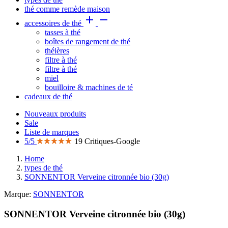
thé comme remède maison


accessoires de thé
tasses à thé
boîtes de rangement de thé
théières
filtre à thé
filtre à thé
miel
bouilloire & machines de té
cadeaux de thé
Nouveaux produits
Sale
Liste de marques
5/5
19 Critiques-Google
Home
types de thé
SONNENTOR Verveine citronnée bio (30g)
Marque:
SONNENTOR
SONNENTOR Verveine citronnée bio (30g)