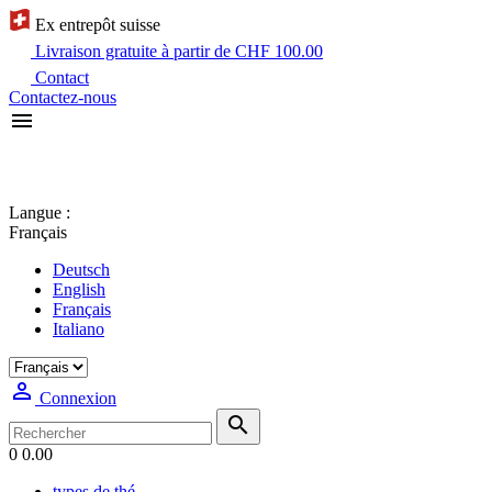
Ex entrepôt suisse
Livraison gratuite à partir de CHF 100.00
Contact
Contactez-nous

Langue :
Français
Deutsch
English
Français
Italiano

Connexion

0
0.00
types de thé