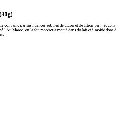
(30g)
le convainc par ses nuances subtiles de citron et de citron vert - et co
é ! Au Maroc, on la fait macérer à moitié dans du lait et à moitié dans de
om.