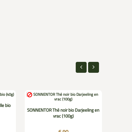


le bio
SONNENTOR Thé noir bio Darjeeling en
SONNENTO
vrac (100g)
6.90