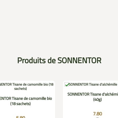
Produits de SONNENTOR

SONNENTOR Tisane d'alchémil
NTOR Tisane de camomille bio
(40g)
(18 sachets)
7.80
5.80