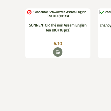


Power (20
SONNENTOR Thé noir Assam English
chanoy
Tea BIO (18 pcs)
6.10