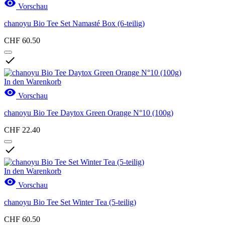

Vorschau
chanoyu Bio Tee Set Namasté Box (6-teilig)
CHF 60.50

In den Warenkorb

Vorschau
chanoyu Bio Tee Daytox Green Orange N°10 (100g)
CHF 22.40

In den Warenkorb

Vorschau
chanoyu Bio Tee Set Winter Tea (5-teilig)
CHF 60.50