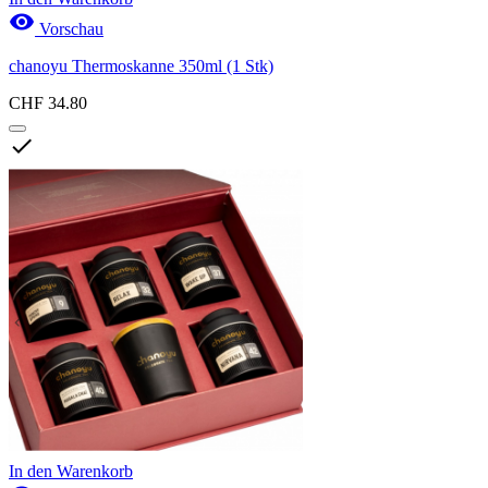

Vorschau
chanoyu Thermoskanne 350ml (1 Stk)
CHF 34.80

In den Warenkorb