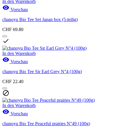
In den Warenkorb

Vorschau
chanoyu Bio Tee Set Japan box (5-teilig)
CHF 69.80

In den Warenkorb

Vorschau
chanoyu Bio Tee Sir Earl Grey N°4 (100g)
CHF 22.40

In den Warenkorb

Vorschau
chanoyu Bio Tee Peaceful prairies N°49 (100g)