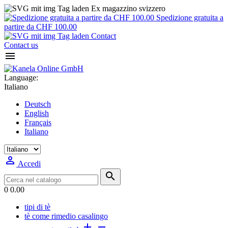
Ex magazzino svizzero
Spedizione gratuita a
partire da CHF 100.00
Contact
Contact us

Language:
Italiano
Deutsch
English
Français
Italiano

Accedi

0
0.00
tipi di tè
tè come rimedio casalingo

