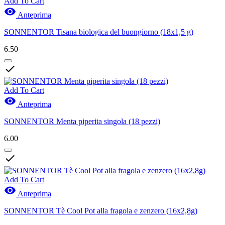
Add To Cart

Anteprima
SONNENTOR Tisana biologica del buongiorno (18x1,5 g)
6.50

Add To Cart

Anteprima
SONNENTOR Menta piperita singola (18 pezzi)
6.00

Add To Cart

Anteprima
SONNENTOR Tè Cool Pot alla fragola e zenzero (16x2,8g)