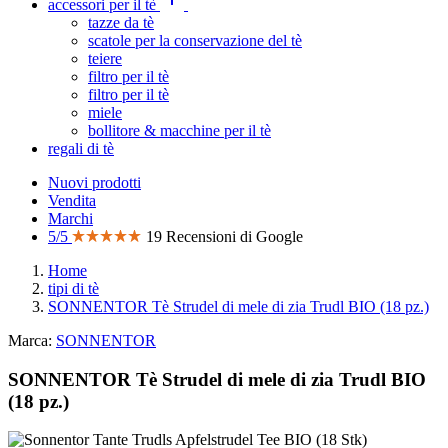
accessori per il tè
tazze da tè
scatole per la conservazione del tè
teiere
filtro per il tè
filtro per il tè
miele
bollitore & macchine per il tè
regali di tè
Nuovi prodotti
Vendita
Marchi
5/5
19 Recensioni di Google
Home
tipi di tè
SONNENTOR Tè Strudel di mele di zia Trudl BIO (18 pz.)
Marca:
SONNENTOR
SONNENTOR Tè Strudel di mele di zia Trudl BIO
(18 pz.)