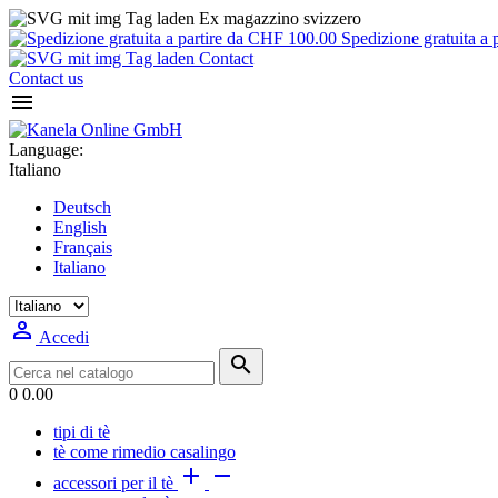
Ex magazzino svizzero
Spedizione gratuita a 
Contact
Contact us

Language:
Italiano
Deutsch
English
Français
Italiano

Accedi

0
0.00
tipi di tè
tè come rimedio casalingo


accessori per il tè