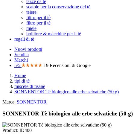
tazze da tè
scatole per la conservazione del tè
teiere
filtro per il tè
filtro per il tè
miele
bollitore & macchine per il tè
regali di tè
Nuovi prodotti
Vendita
Marchi
5/5
19 Recensioni di Google
Home
tipi di tè
miscele di tisane
SONNENTOR Tè biologico alle erbe selvatiche (50 g)
Marca:
SONNENTOR
SONNENTOR Tè biologico alle erbe selvatiche (50 g)
Product: ID400