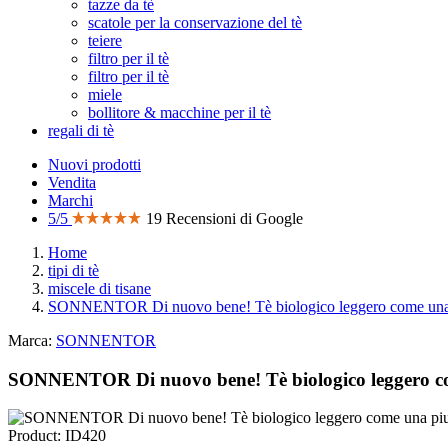
tazze da tè
scatole per la conservazione del tè
teiere
filtro per il tè
filtro per il tè
miele
bollitore & macchine per il tè
regali di tè
Nuovi prodotti
Vendita
Marchi
5/5
19 Recensioni di Google
Home
tipi di tè
miscele di tisane
SONNENTOR Di nuovo bene! Tè biologico leggero come una 
Marca:
SONNENTOR
SONNENTOR Di nuovo bene! Tè biologico leggero c
Product: ID420