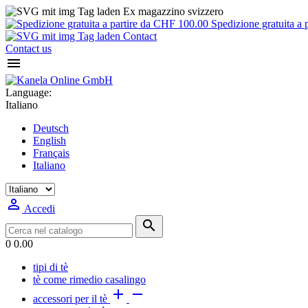
Ex magazzino svizzero
Spedizione gratuita a 
Contact
Contact us

Language:
Italiano
Deutsch
English
Français
Italiano

Accedi

0
0.00
tipi di tè
tè come rimedio casalingo


accessori per il tè