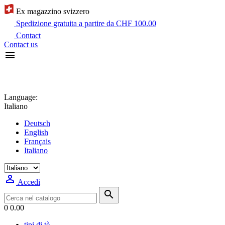
Ex magazzino svizzero
Spedizione gratuita a partire da CHF 100.00
Contact
Contact us

Language:
Italiano
Deutsch
English
Français
Italiano

Accedi

0
0.00
tipi di tè