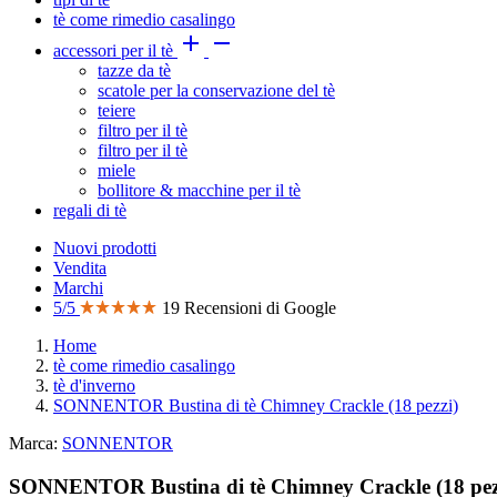
tè come rimedio casalingo


accessori per il tè
tazze da tè
scatole per la conservazione del tè
teiere
filtro per il tè
filtro per il tè
miele
bollitore & macchine per il tè
regali di tè
Nuovi prodotti
Vendita
Marchi
5/5
19 Recensioni di Google
Home
tè come rimedio casalingo
tè d'inverno
SONNENTOR Bustina di tè Chimney Crackle (18 pezzi)
Marca:
SONNENTOR
SONNENTOR Bustina di tè Chimney Crackle (18 pez