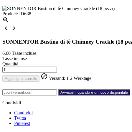
Product: ID638



SONNENTOR Bustina di tè Chimney Crackle (18 pez
6.60
Tasse incluse
Tasse incluse
Quantità

Versand: 1-2 Werktage
Aggiungi al carrello
Avvisami quando è di nuovo disponibile
Condividi
Condividi
Twitta
Pinterest