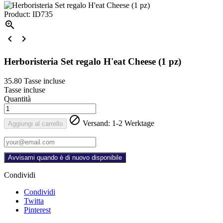
Product: ID735



Herboristeria Set regalo H'eat Cheese (1 pz)
35.80
Tasse incluse
Tasse incluse
Quantità

Versand: 1-2 Werktage
Aggiungi al carrello
Avvisami quando è di nuovo disponibile
Condividi
Condividi
Twitta
Pinterest