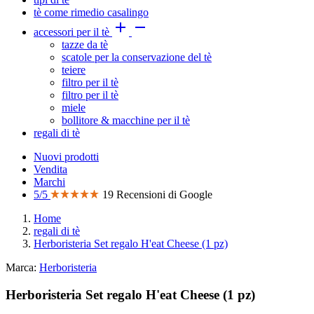
tè come rimedio casalingo


accessori per il tè
tazze da tè
scatole per la conservazione del tè
teiere
filtro per il tè
filtro per il tè
miele
bollitore & macchine per il tè
regali di tè
Nuovi prodotti
Vendita
Marchi
5/5
19 Recensioni di Google
Home
regali di tè
Herboristeria Set regalo H'eat Cheese (1 pz)
Marca:
Herboristeria
Herboristeria Set regalo H'eat Cheese (1 pz)