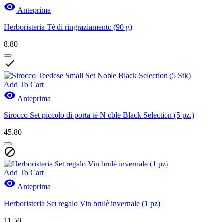

Anteprima
Herboristeria Tè di ringraziamento (90 g)
8.80

Add To Cart

Anteprima
Sirocco Set piccolo di porta tè N oble Black Selection (5 pz.)
45.80

Add To Cart

Anteprima
Herboristeria Set regalo Vin brulè invernale (1 pz)
11.50