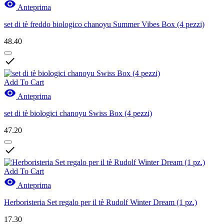

Anteprima
set di tè freddo biologico chanoyu Summer Vibes Box (4 pezzi)
48.40

Add To Cart

Anteprima
set di tè biologici chanoyu Swiss Box (4 pezzi)
47.20

Add To Cart

Anteprima
Herboristeria Set regalo per il tè Rudolf Winter Dream (1 pz.)
17.30