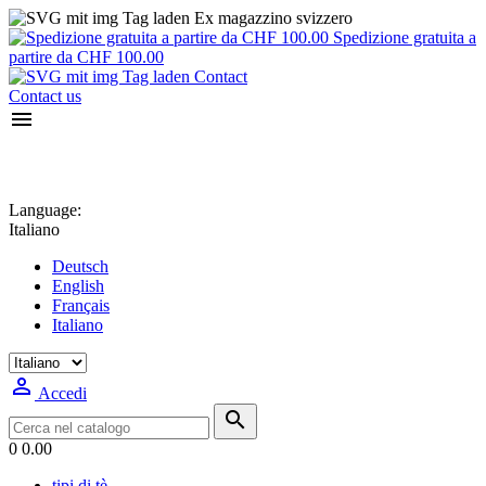
Ex magazzino svizzero
Spedizione gratuita a
partire da CHF 100.00
Contact
Contact us

Language:
Italiano
Deutsch
English
Français
Italiano

Accedi

0
0.00
tipi di tè