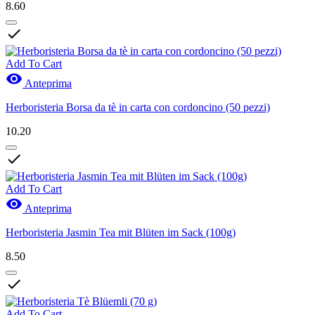
8.60

Add To Cart

Anteprima
Herboristeria Borsa da tè in carta con cordoncino (50 pezzi)
10.20

Add To Cart

Anteprima
Herboristeria Jasmin Tea mit Blüten im Sack (100g)
8.50

Add To Cart