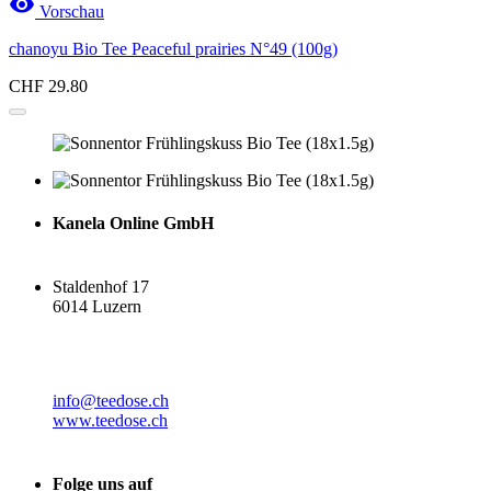

Vorschau
chanoyu Bio Tee Peaceful prairies N°49 (100g)
CHF 29.80
Kanela Online GmbH
Staldenhof 17
6014 Luzern
info@teedose.ch
www.teedose.ch
Folge uns auf