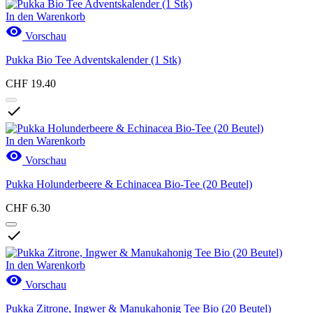
CHF
CHF
In den Warenkorb

Vorschau
Neue Produkte
Pukka Bio Tee Adventskalender (1 Stk)
Neue Produkte
0
CHF 19.40
Aktionen

Aktionen
1
Kategorien
In den Warenkorb

Vorschau
Highlights
2
Tee als Hausmittel
7
Pukka Holunderbeere & Echinacea Bio-Tee (20 Beutel)
Entspannungstee
3
Liebestee
1
CHF 6.30
Schlaftee
2
Verdauungstee
1

Tee Geschenke
2
Tee Adventskalender
1
In den Warenkorb
Tee Selektionboxen
1

Vorschau
Tee Zubehör
3
Tee Aufbewahrungsboxen
2
Pukka Zitrone, Ingwer & Manukahonig Tee Bio (20 Beutel)