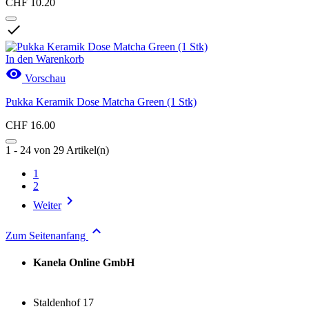
CHF 10.20

In den Warenkorb

Vorschau
Pukka Keramik Dose Matcha Green (1 Stk)
CHF 16.00
1 - 24 von 29 Artikel(n)
1
2

Weiter

Zum Seitenanfang
Kanela Online GmbH
Staldenhof 17