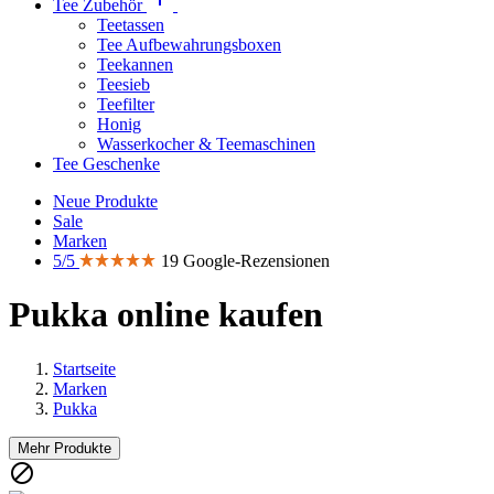
Tee Zubehör
Teetassen
Tee Aufbewahrungsboxen
Teekannen
Teesieb
Teefilter
Honig
Wasserkocher & Teemaschinen
Tee Geschenke
Neue Produkte
Sale
Marken
5/5
19 Google-Rezensionen
Pukka online kaufen
Startseite
Marken
Pukka
Mehr Produkte
Clear

Preis