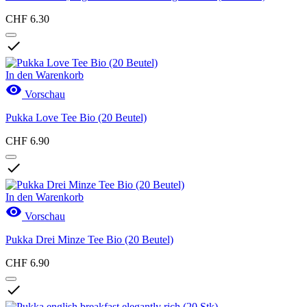
Teetassen
1
Teesorten
22
CHF 6.30
Chaitee
1

Fencheltee
1
Früchtetee
1
Hanftee
1
In den Warenkorb
Holunderblütentee
1

Vorschau
Ingwertee
3
Kamillentee
1
Pukka Love Tee Bio (20 Beutel)
Kräutertee
5
Kurkumatee
1
CHF 6.90
Matchatee
2

Minzentee
2
Pfefferminztee
1
Schwarztee
1
In den Warenkorb
Süssholztee
1

Vorschau
Produkte anzeigen
29
Pukka Drei Minze Tee Bio (20 Beutel)
CHF 6.90
