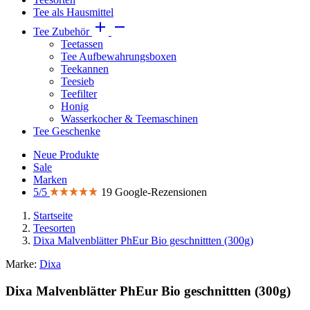
Tee als Hausmittel


Tee Zubehör
Teetassen
Tee Aufbewahrungsboxen
Teekannen
Teesieb
Teefilter
Honig
Wasserkocher & Teemaschinen
Tee Geschenke
Neue Produkte
Sale
Marken
5/5
19 Google-Rezensionen
Startseite
Teesorten
Dixa Malvenblätter PhEur Bio geschnittten (300g)
Marke:
Dixa
Dixa Malvenblätter PhEur Bio geschnittten (300g)