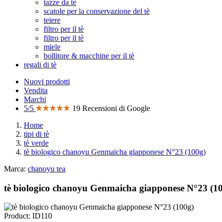
tazze da tè
scatole per la conservazione del tè
teiere
filtro per il tè
filtro per il tè
miele
bollitore & macchine per il tè
regali di tè
Nuovi prodotti
Vendita
Marchi
5/5
19 Recensioni di Google
Home
tipi di tè
tè verde
tè biologico chanoyu Genmaicha giapponese N°23 (100g)
Marca:
chanoyu tea
tè biologico chanoyu Genmaicha giapponese N°23 (1
Product: ID110