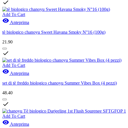

Add To Cart

Anteprima
tè biologico chanoyu Sweet Havana Smoky N°16 (100g)
21.90

Add To Cart

Anteprima
set di tè freddo biologico chanoyu Summer Vibes Box (4 pezzi)
48.40

Add To Cart

Anteprima