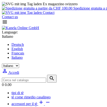
Ex magazzino svizzero
Spedizione gratuita a 
Contact
Contact us

Language:
Italiano
Deutsch
English
Français
Italiano

Accedi

0
0.00
tipi di tè
tè come rimedio casalingo


accessori per il tè