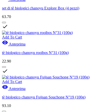
set di tè biologici chanoyu Explore Box (4 pezzi)
63.70

Add To Cart

Anteprima
tè biologico chanoyu rooibos N°31 (100g)
22.90

Add To Cart

Anteprima
tè biologico chanoyu Fujisan Souchong N°19 (100g)
93.10