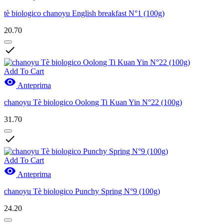
tè biologico chanoyu English breakfast N°1 (100g)
20.70

Add To Cart

Anteprima
chanoyu Tè biologico Oolong Ti Kuan Yin N°22 (100g)
31.70

Add To Cart

Anteprima
chanoyu Tè biologico Punchy Spring N°9 (100g)
24.20