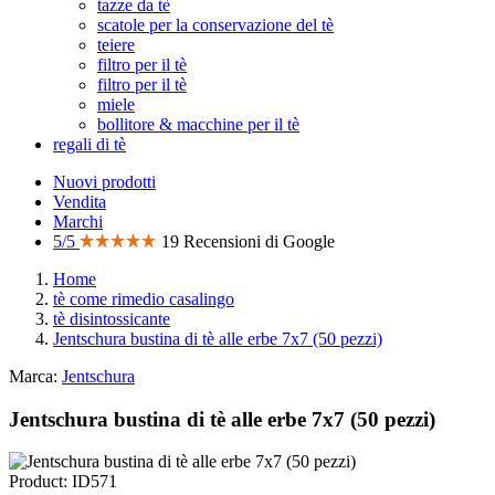
tazze da tè
scatole per la conservazione del tè
teiere
filtro per il tè
filtro per il tè
miele
bollitore & macchine per il tè
regali di tè
Nuovi prodotti
Vendita
Marchi
5/5
19 Recensioni di Google
Home
tè come rimedio casalingo
tè disintossicante
Jentschura bustina di tè alle erbe 7x7 (50 pezzi)
Marca:
Jentschura
Jentschura bustina di tè alle erbe 7x7 (50 pezzi)
Product: ID571