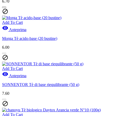
6.70

Add To Cart

Anteprima
Morga Tè acido-base (20 bustine)
6.00

Add To Cart

Anteprima
SONNENTOR Tè di base riequilibrante (50 g)
7.60

Add To Cart