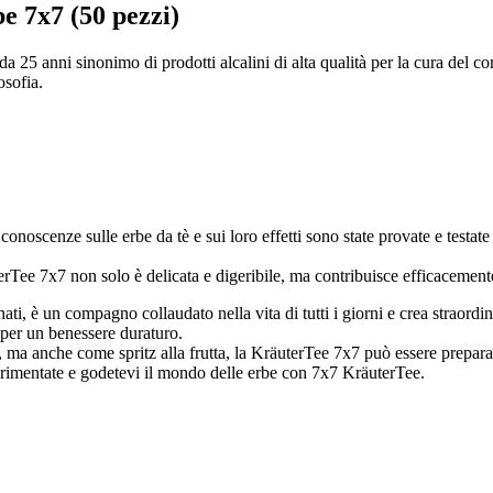
be 7x7 (50 pezzi)
da 25 anni sinonimo di prodotti alcalini di alta qualità per la cura del co
osofia.
 conoscenze sulle erbe da tè e sui loro effetti sono state provate e testa
rTee 7x7 non solo è delicata e digeribile, ma contribuisce efficacement
zionati, è un compagno collaudato nella vita di tutti i giorni e crea strao
a per un benessere duraturo.
, ma anche come spritz alla frutta, la KräuterTee 7x7 può essere prepara
sperimentate e godetevi il mondo delle erbe con 7x7 KräuterTee.