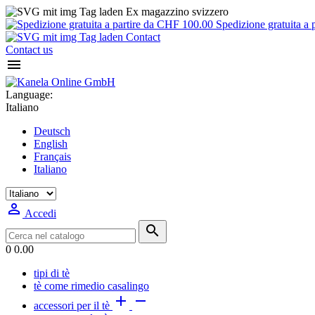
Ex magazzino svizzero
Spedizione gratuita a 
Contact
Contact us

Language:
Italiano
Deutsch
English
Français
Italiano

Accedi

0
0.00
tipi di tè
tè come rimedio casalingo


accessori per il tè