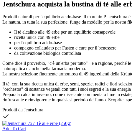
Jentschura acquista la bustina di tè alle er
Prodotti naturali per l'equilibrio acido-base. Il marchio P. Jentschura è 
La natura, in tutta la sua perfezione, funge da modello per la nostra fil
Il tè alcalino alle 49 erbe per un equilibrio consapevole
ricetta unica con 49 erbe
per l'equilibrio acido-base
compagno collaudato per Fasten e cure per il benessere
da coltivazione biologica controllata
Come dice il proverbio, "c'è un'erba per tutto" - e a ragione, perché le
naturopatica e anche nella farmacia moderna.
La nostra selezione finemente armoniosa di 49 ingredienti della Kräute
Il tè, con la sua ricetta unica di erbe, semi, spezie, radici e fiori sele
"orchestra" di sostanze vegetali con tutti i suoi segreti e la sua energi
Preparata calda in inverno, come dissetante con menta o lime in estate
rinfrescante e rinvigorente in qualsiasi periodo dell'anno. Scoprite, 
Prodotti da Jentschura

Add To Cart