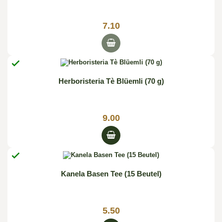
7.10

Herboristeria Tè Blüemli (70 g)
9.00

Kanela Basen Tee (15 Beutel)
5.50