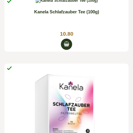

Kanela Schlafzauber Tee (100g)
10.80
