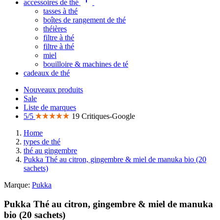
accessoires de thé
tasses à thé
boîtes de rangement de thé
théières
filtre à thé
filtre à thé
miel
bouilloire & machines de té
cadeaux de thé
Nouveaux produits
Sale
Liste de marques
5/5
19 Critiques-Google
Home
types de thé
thé au gingembre
Pukka Thé au citron, gingembre & miel de manuka bio (20
sachets)
Marque:
Pukka
Pukka Thé au citron, gingembre & miel de manuka
bio (20 sachets)