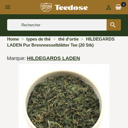
0



Home
types de thé
thé d'ortie
HILDEGARDS
LADEN Pur Brennnesselblätter Tee (20 Stk)
Marque:
HILDEGARDS LADEN