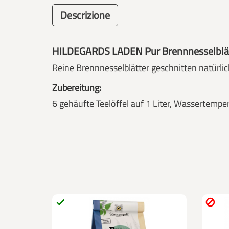
Descrizione
HILDEGARDS LADEN Pur Brennnesselblätt
Reine Brennnesselblätter geschnitten natürl
Zubereitung:
6 gehäufte Teelöffel auf 1 Liter, Wassertempe

