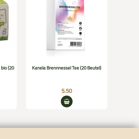
 bio (20
Kanela Brennnessel Tee (20 Beutel)
Morga Tè a
5.50