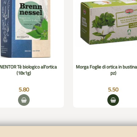
ENTOR Tè biologico all'ortica
Morga Foglie di ortica in bustina
(18x1g)
pz)
5.80
5.50