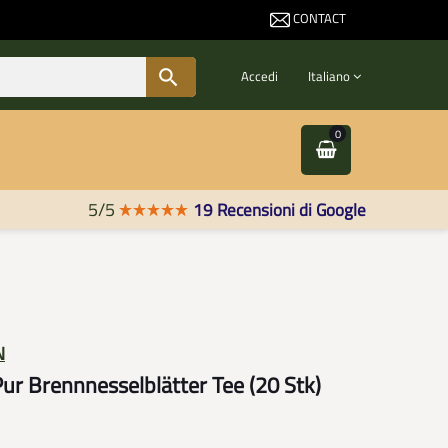
CONTACT
Contact us

Accedi
Italiano
0
5/5
19 Recensioni di Google
N
 Brennnesselblätter Tee (20 Stk)