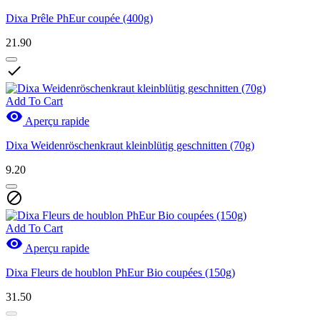
Dixa Prêle PhEur coupée (400g)
21.90

Add To Cart

Aperçu rapide
Dixa Weidenröschenkraut kleinblütig geschnitten (70g)
9.20

Add To Cart

Aperçu rapide
Dixa Fleurs de houblon PhEur Bio coupées (150g)
31.50