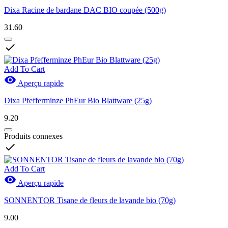
Dixa Racine de bardane DAC BIO coupée (500g)
31.60

Add To Cart

Aperçu rapide
Dixa Pfefferminze PhEur Bio Blattware (25g)
9.20
Produits connexes

Add To Cart

Aperçu rapide
SONNENTOR Tisane de fleurs de lavande bio (70g)
9.00