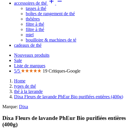


accessoires de thé
tasses à thé
boîtes de rangement de thé
théières
filtre à thé
filtre à thé
miel
bouilloire & machines de té
cadeaux de thé
Nouveaux produits
Sale
Liste de marques
5/5
19 Critiques-Google
Home
types de thé
thé à la lavande
Dixa Fleurs de lavande PhEur Bio purifiées entières (400g)
Marque:
Dixa
Dixa Fleurs de lavande PhEur Bio purifiées entières
(400g)