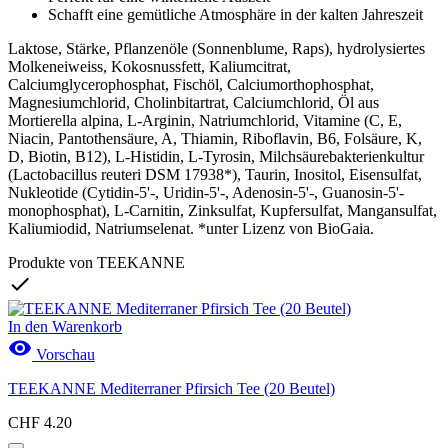
Schafft eine gemütliche Atmosphäre in der kalten Jahreszeit
Laktose, Stärke, Pflanzenöle (Sonnenblume, Raps), hydrolysiertes
Molkeneiweiss, Kokosnussfett, Kaliumcitrat,
Calciumglycerophosphat, Fischöl, Calciumorthophosphat,
Magnesiumchlorid, Cholinbitartrat, Calciumchlorid, Öl aus
Mortierella alpina, L-Arginin, Natriumchlorid, Vitamine (C, E,
Niacin, Pantothensäure, A, Thiamin, Riboflavin, B6, Folsäure, K,
D, Biotin, B12), L-Histidin, L-Tyrosin, Milchsäurebakterienkultur
(Lactobacillus reuteri DSM 17938*), Taurin, Inositol, Eisensulfat,
Nukleotide (Cytidin-5'-, Uridin-5'-, Adenosin-5'-, Guanosin-5'-
monophosphat), L-Carnitin, Zinksulfat, Kupfersulfat, Mangansulfat,
Kaliumiodid, Natriumselenat. *unter Lizenz von BioGaia.
Produkte von TEEKANNE

In den Warenkorb

Vorschau
TEEKANNE Mediterraner Pfirsich Tee (20 Beutel)
CHF 4.20