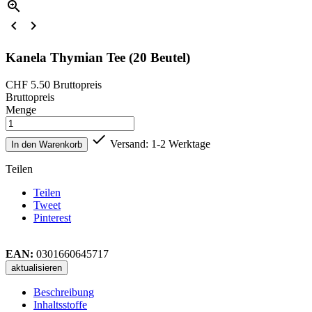



Kanela Thymian Tee (20 Beutel)
CHF 5.50
Bruttopreis
Bruttopreis
Menge

Versand: 1-2 Werktage
In den Warenkorb
Teilen
Teilen
Tweet
Pinterest
EAN:
0301660645717
Beschreibung
Inhaltsstoffe